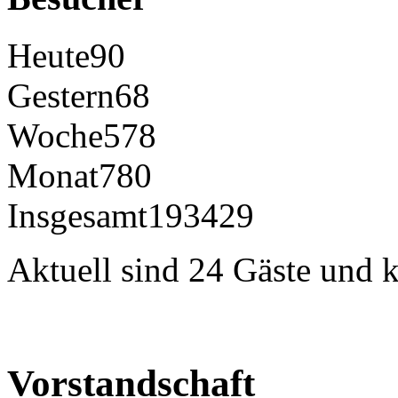
Heute
90
Gestern
68
Woche
578
Monat
780
Insgesamt
193429
Aktuell sind 24 Gäste und k
Vorstandschaft