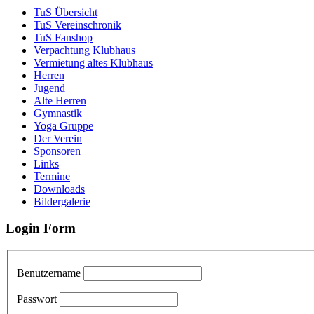
TuS Übersicht
TuS Vereinschronik
TuS Fanshop
Verpachtung Klubhaus
Vermietung altes Klubhaus
Herren
Jugend
Alte Herren
Gymnastik
Yoga Gruppe
Der Verein
Sponsoren
Links
Termine
Downloads
Bildergalerie
Login Form
Benutzername
Passwort