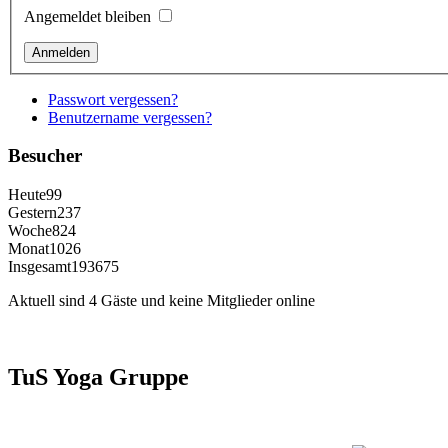
Angemeldet bleiben
Passwort vergessen?
Benutzername vergessen?
Besucher
Heute
99
Gestern
237
Woche
824
Monat
1026
Insgesamt
193675
Aktuell sind 4 Gäste und keine Mitglieder online
TuS Yoga Gruppe