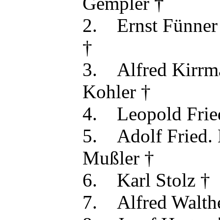
Gempler †
2. Ernst Fün
†
3. Alfred Ki
Kohler †
4. Leopold Fri
5. Adolf Fried
Mußler †
6. Karl Stol
7. Alfred Wal