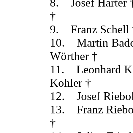
8. Josef Har
†
9. Franz Sche
10. Martin B
Wörther †
11. Leonhard 
Kohler †
12. Josef Rie
13. Franz Rie
†