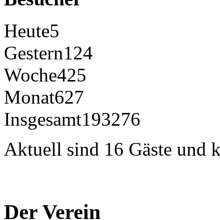
Heute
5
Gestern
124
Woche
425
Monat
627
Insgesamt
193276
Aktuell sind 16 Gäste und k
Der Verein