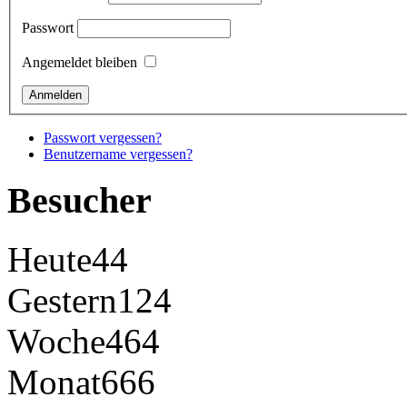
Passwort
Angemeldet bleiben
Passwort vergessen?
Benutzername vergessen?
Besucher
Heute
44
Gestern
124
Woche
464
Monat
666